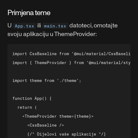
Primjena teme
U
ili
datoteci, omotajte
App.tsx
main.tsx
svoju aplikaciju u ThemeProvider:
import CssBaseline from '@mui/material/CssBaseline'
import { ThemeProvider } from '@mui/material/styles
import theme from './theme';

function App() {

  return (

    <ThemeProvider theme={theme}>

      <CssBaseline />

      {/* Dijelovi vaše aplikacije */}
