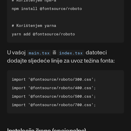
# Korištenjem npm-a

npm install @fontsource/roboto

# Korištenjem yarna

U vašoj
ili
datoteci
main.tsx
index.tsx
dodajte sljedeće linije za uvoz težina fonta:
import '@fontsource/roboto/300.css';

import '@fontsource/roboto/400.css';

import '@fontsource/roboto/500.css';

Instalacija ikona (opcionalno)