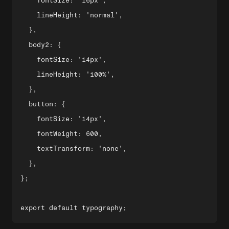
    fontSize: '16px',

    lineHeight: 'normal',

  },

  body2: {

    fontSize: '14px',

    lineHeight: '100%',

  },

  button: {

    fontSize: '14px',

    fontWeight: 600,

    textTransform: 'none',

  },

};
