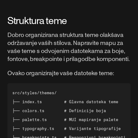
Struktura teme
Dobro organizirana struktura teme olakšava
održavanje vaših stilova. Napravite mapu za
vaše teme s odvojenim datotekama za boje,
fontove, breakpointe i prilagodbe komponenti.
Ovako organizirajte vaše datoteke teme:
src/styles/themes/

├── index.ts         # Glavna datoteka teme

├── colors.ts        # Definicije boja

├── palette.ts       # MUI mapiranje palete

├── typography.ts    # Varijante tipografije

├── breakpoints.ts   # Responzivni breakpointi
