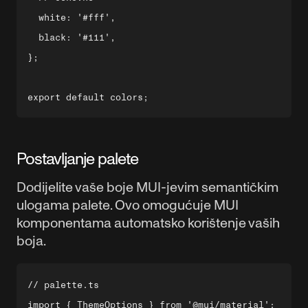
  white: '#fff',

  black: '#111',

};

Postavljanje palete
Dodijelite vaše boje MUI-jevim semantičkim
ulogama palete. Ovo omogućuje MUI
komponentama automatsko korištenje vaših
boja.
// palette.ts

import { ThemeOptions } from '@mui/material';
