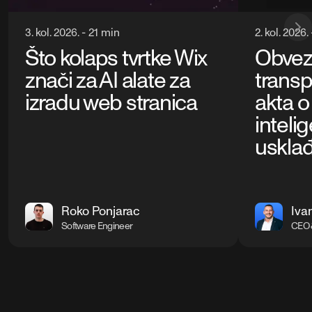
3. kol. 2026.
-
21 min
2. kol. 2026.
Što kolaps tvrtke Wix
Obvez
znači za AI alate za
transp
izradu web stranica
akta o
intelig
uskla
Roko Ponjarac
Iva
Software Engineer
CEO 