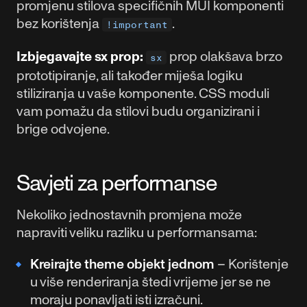
promjenu stilova specifičnih MUI komponenti
bez korištenja
.
!important
Izbjegavajte sx prop:
prop olakšava brzo
sx
prototipiranje, ali također miješa logiku
stiliziranja u vaše komponente. CSS moduli
vam pomažu da stilovi budu organizirani i
brige odvojene.
Savjeti za performanse
Nekoliko jednostavnih promjena može
napraviti veliku razliku u performansama:
Kreirajte theme objekt jednom
– Korištenje
u više renderiranja štedi vrijeme jer se ne
moraju ponavljati isti izračuni.