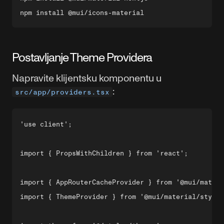
Postavljanje Theme Providera
Napravite klijentsku komponentu u
:
src/app/providers.tsx
'use client';

import { PropsWithChildren } from 'react';

import { AppRouterCacheProvider } from '@mui/materi
import { ThemeProvider } from '@mui/material/styles