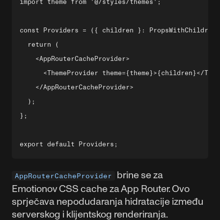
import theme from '@/styles/themes';

const Providers = ({ children }: PropsWithChildren)
  return (

    <AppRouterCacheProvider>

      <ThemeProvider theme={theme}>{children}</Them
    </AppRouterCacheProvider>

  );

};

brine se za
AppRouterCacheProvider
Emotionov CSS cache za App Router. Ovo
sprječava nepodudaranja hidratacije između
serverskog i klijentskog renderiranja.