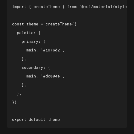
import { createTheme } from '@mui/material/styles';

const theme = createTheme({

  palette: {

    primary: {

      main: '#1976d2',

    },

    secondary: {

      main: '#dc004e',

    },

  },

});
