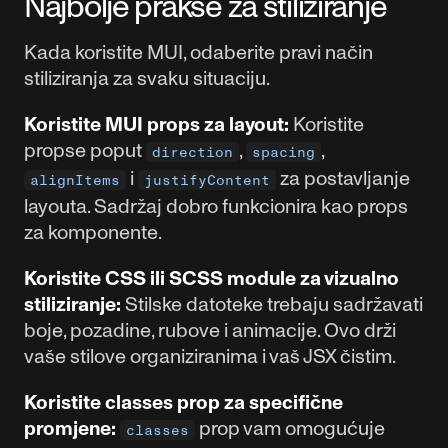
Najbolje prakse za stiliziranje
Kada koristite MUI, odaberite pravi način
stiliziranja za svaku situaciju.
Koristite MUI props za layout:
Koristite
propse poput
,
,
direction
spacing
i
za postavljanje
alignItems
justifyContent
layouta. Sadržaj dobro funkcionira kao props
za komponente.
Koristite CSS ili SCSS module za vizualno
stiliziranje:
Stilske datoteke trebaju sadržavati
boje, pozadine, rubove i animacije. Ovo drži
vaše stilove organiziranima i vaš JSX čistim.
Koristite classes prop za specifične
promjene:
prop vam omogućuje
classes