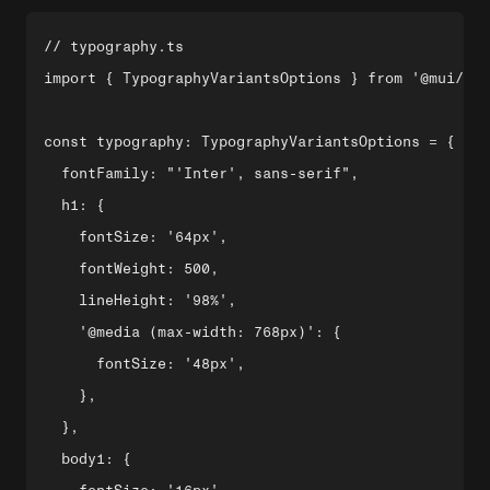
// typography.ts

import { TypographyVariantsOptions } from '@mui/mat
const typography: TypographyVariantsOptions = {

  fontFamily: "'Inter', sans-serif",

  h1: {

    fontSize: '64px',

    fontWeight: 500,

    lineHeight: '98%',

    '@media (max-width: 768px)': {

      fontSize: '48px',

    },

  },

  body1: {
