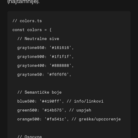
(najtamnije).
// colors.ts

const colors = {

  // Neutralne sive

  graytone950: '#161616',

  graytone900: '#1f1f1f',

  graytone400: '#888888',

  graytone50: '#f6f6f6',

  // Semantičke boje

  blue500: '#4190ff', // info/linkovi

  green500: '#14b575', // uspjeh

  orange500: '#fa541c', // greška/upozorenje

  // Osnovne
