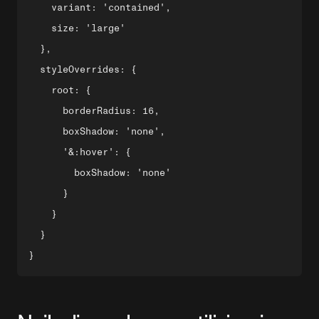
    variant: 'contained',

    size: 'large'

  },

  styleOverrides: {

    root: {

      borderRadius: 16,

      boxShadow: 'none',

      '&:hover': {

        boxShadow: 'none'

      }

    }

  }
