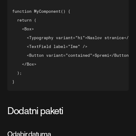
function MyComponent() {

  return (

    <Box>

      <Typography variant="h1">Naslov stranice</Typ
      <TextField label="Ime" />

      <Button variant="contained">Spremi</Button>

    </Box>

  );

Dodatni paketi
Odabir datuma