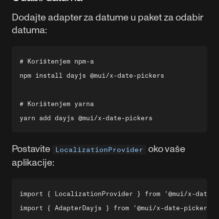
Dodajte adapter za datume u paket za odabir
datuma:
# Korištenjem npm-a

npm install dayjs @mui/x-date-pickers

# Korištenjem yarna

Postavite
oko vaše
LocalizationProvider
aplikacije:
import { LocalizationProvider } from '@mui/x-date-p
import { AdapterDayjs } from '@mui/x-date-pickers/A