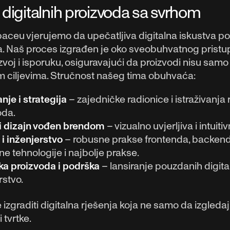
 digitalnih proizvoda sa svrhom
ceu vjerujemo da upečatljiva digitalna iskustva po
. Naš proces izgrađen je oko sveobuhvatnog pristupa
azvoj i isporuku, osiguravajući da proizvodi nisu samo 
m ciljevima. Stručnost našeg tima obuhvaća:
nje i strategija
– zajedničke radionice i istraživanja 
oda.
i dizajn vođen brendom
– vizualno uvjerljiva i intui
 i inženjerstvo
– robusne prakse frontenda, backenda,
e tehnologije i najbolje prakse.
ka proizvoda i podrška
– lansiranje pouzdanih digital
rstvo.
je izgraditi digitalna rješenja koja ne samo da izgleda
i tvrtke.