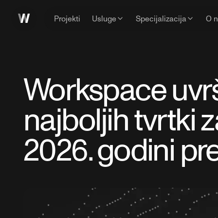
Projekti
Usluge
Specijalizacija
O 
Workspace uvr
najboljih tvrtki 
2026. godini pr