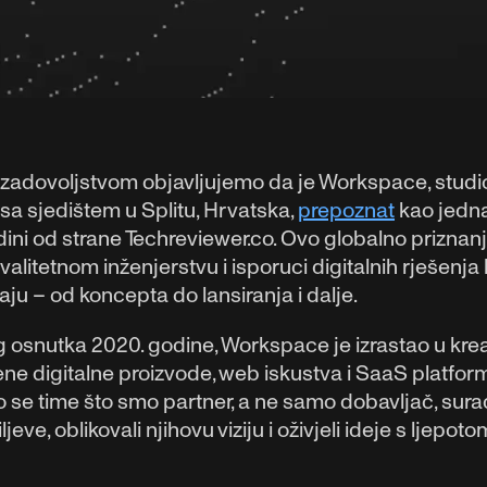
 zadovoljstvom objavljujemo da je Workspace, studio
a sjedištem u Splitu, Hrvatska,
prepoznat
kao jedna 
ini od strane Techreviewer.co. Ovo globalno priznan
kvalitetnom inženjerstvu i isporuci digitalnih rješen
iraju – od koncepta do lansiranja i dalje.
osnutka 2020. godine, Workspace je izrastao u kreativ
ne digitalne proizvode, web iskustva i SaaS platforme 
se time što smo partner, a ne samo dobavljač, surađ
ljeve, oblikovali njihovu viziju i oživjeli ideje s ljepot