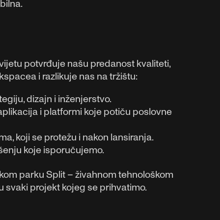
bilna.
ijetu potvrđuje našu predanost kvaliteti,
spacea i razlikuje nas na tržištu:
giju, dizajn i inženjerstvo.
likacija i platformi koje potiču poslovne
, koji se protežu i nakon lansiranja.
ešenju koje isporučujemo.
škom parku Split – živahnom tehnološkom
u svaki projekt kojeg se prihvatimo.