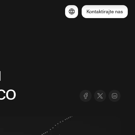
Kontaktirajte nas
u
co