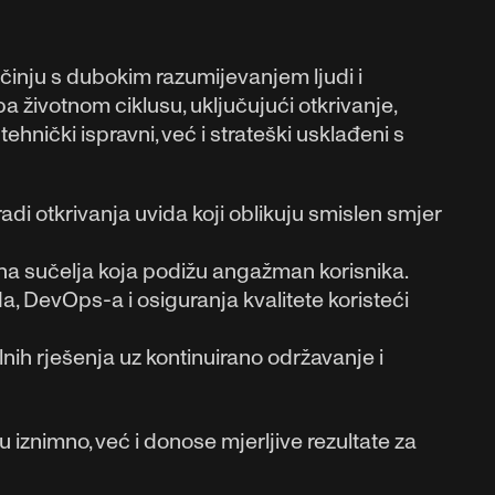
činju s dubokim razumijevanjem ljudi i
 životnom ciklusu, uključujući otkrivanje,
tehnički ispravni, već i strateški usklađeni s
radi otkrivanja uvida koji oblikuju smislen smjer
tivna sučelja koja podižu angažman korisnika.
 DevOps-a i osiguranja kvalitete koristeći
nih rješenja uz kontinuirano održavanje i
ju iznimno, već i donose mjerljive rezultate za