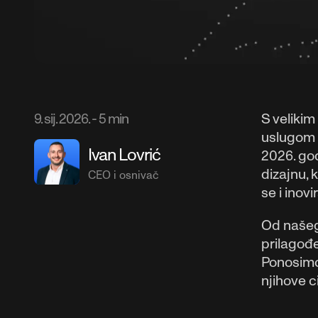
9. sij. 2026.
-
5 min
S velikim
uslugom s
Ivan Lovrić
2026. god
dizajnu, 
CEO i osnivač
se i inov
Od našeg 
prilagođe
Ponosimo 
njihove ci