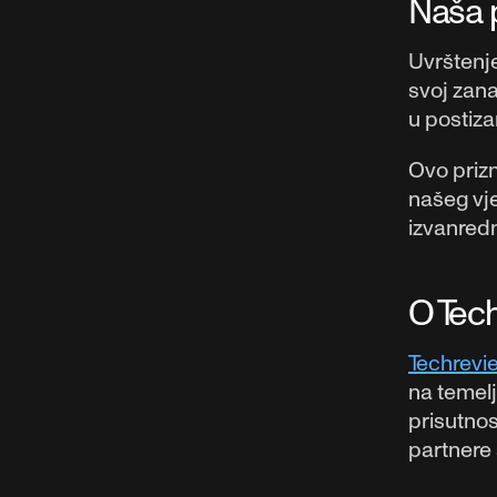
Naša 
Uvrštenje
svoj zana
u postiza
Ovo prizn
našeg vje
izvanredn
O Tec
Techrevi
na temelj
prisutno
partnere 