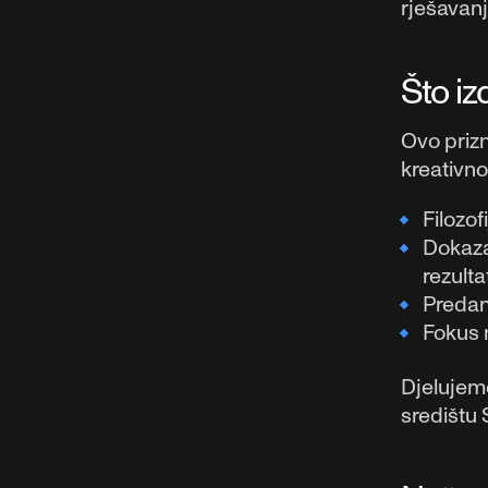
rješavanj
Što i
Ovo prizn
kreativno
Filozof
Dokaza
rezulta
Predano
Fokus n
Djelujem
središtu 