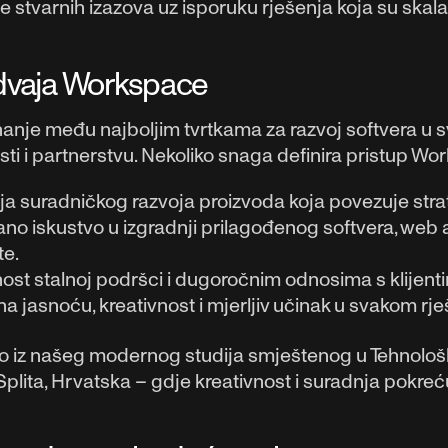
e stvarnih izazova uz isporuku rješenja koja su skala
zdvaja Workspace
anje među najboljim tvrtkama za razvoj softvera u sv
sti i partnerstvu. Nekoliko snaga definira pristup Work
ija suradničkog razvoja proizvoda koja povezuje strate
no iskustvo u izgradnji prilagođenog softvera, web ap
te.
st stalnoj podršci i dugoročnim odnosima s klijentima
a jasnoću, kreativnost i mjerljiv učinak u svakom rj
o iz našeg modernog studija smještenog u Tehnolo
Splita, Hrvatska – gdje kreativnost i suradnja pokreć