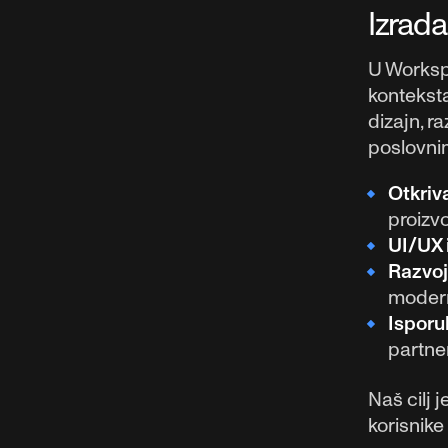
Izrada
U Workspa
konteksta
dizajn, r
poslovni
Otkriva
proizv
UI/UX 
Razvoj
modern
Isporu
partne
Naš cilj 
korisnike 