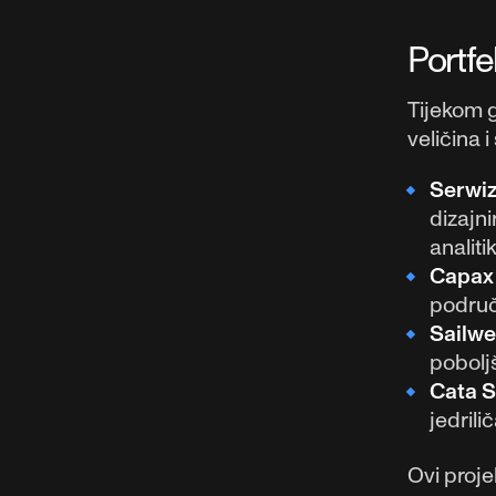
Portfe
Tijekom g
veličina 
Serwi
dizajn
analit
Capax 
područ
Sailwe
poboljš
Cata S
jedril
Ovi proje