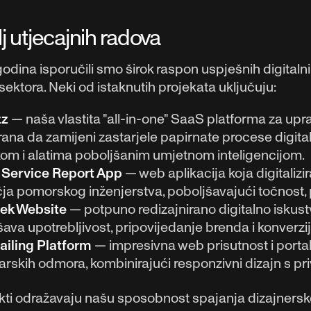
lj utjecajnih radova
odina isporučili smo širok raspon uspješnih digitalnih
i sektora. Neki od istaknutih projekata uključuju:
zz
— naša vlastita "all-in-one" SaaS platforma za upra
irana da zamijeni zastarjele papirnate procese digit
ikom i alatima poboljšanim umjetnom inteligencijom.
Service Report App
— web aplikacija koja digitalizira
ja pomorskog inženjerstva, poboljšavajući točnost,
ek Website
— potpuno redizajnirano digitalno iskustvo
ava upotrebljivost, pripovijedanje brenda i konverzij
ailing Platform
— impresivna web prisutnost i portal
ičarskih odmora, kombinirajući responzivni dizajn s p
kti odražavaju našu sposobnost spajanja dizajnersko