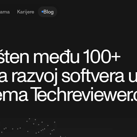
nama
Karijere
Blog
šten među 100+
za razvoj softvera 
ema Techreviewer.