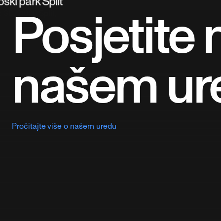
ški park Split
Posjetite 
3D, 21000 Split,
našem ur
Pročitajte više o našem uredu