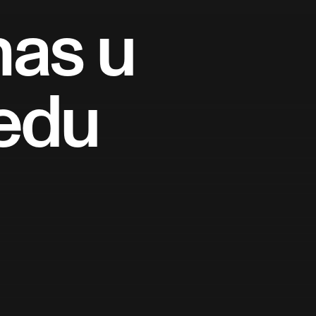
nas u
edu