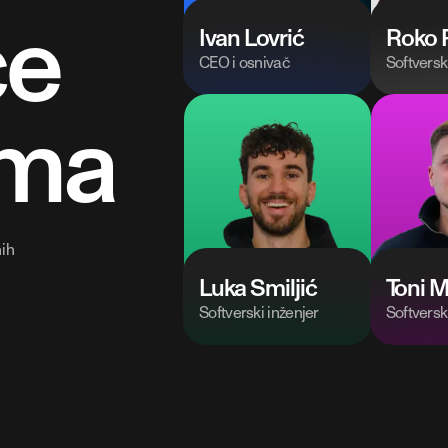
ce
Ivan Lovrić
Roko 
CEO i osnivač
Softversk
ima
nih
Luka Smiljić
Toni M
Softverski inženjer
Softversk