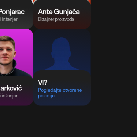
Ponjarac
Ante Gunjača
i inženjer
Dizajner proizvoda
Vi?
arković
Pogledajte otvorene
i inženjer
pozicije