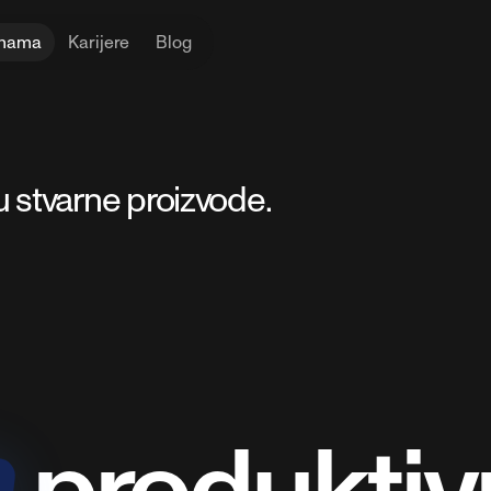
nama
Karijere
Blog
 u stvarne proizvode.
produktivn