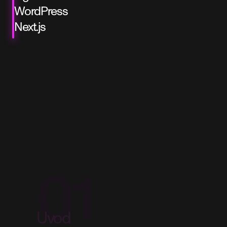
WordPress
Next.js
01
Uvod