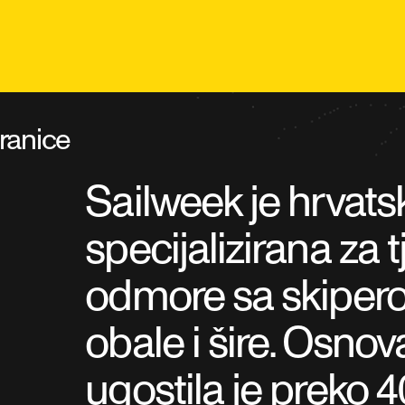
tranice
Sailweek je hrvats
specijalizirana za 
odmore sa skiper
obale i šire. Osnov
ugostila je preko 4