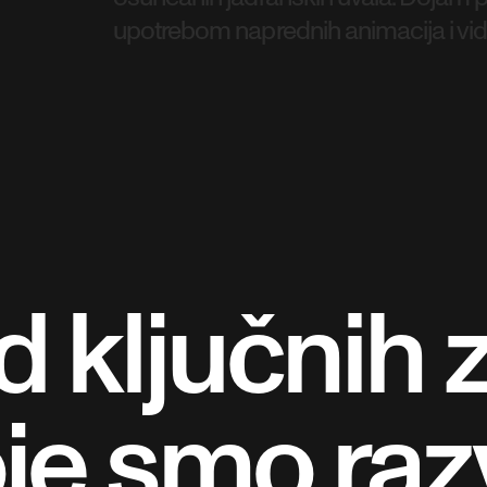
upotrebom naprednih animacija i vid
 ključnih 
je smo razv