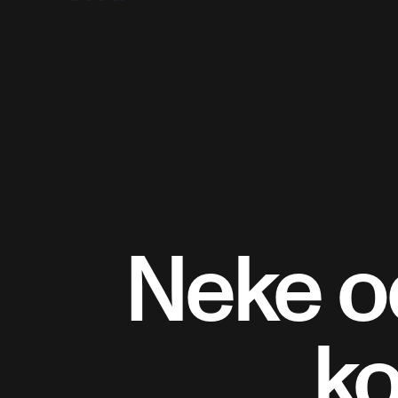
Neke od
ko