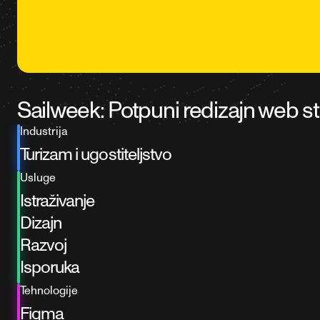
Sailweek: Potpuni redizajn web s
Industrija
Turizam i ugostiteljstvo
Usluge
Istraživanje
Dizajn
Razvoj
Isporuka
Tehnologije
Figma