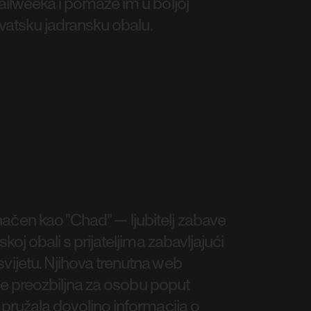
Sailweeka i pomaže im u boljoj
hrvatsku jadransku obalu.
ačen kao "Chad" — ljubitelj zabave
skoj obali s prijateljima zabavljajući
svijetu. Njihova trenutna web
a je preozbiljna za osobu poput
e pružala dovoljno informacija o