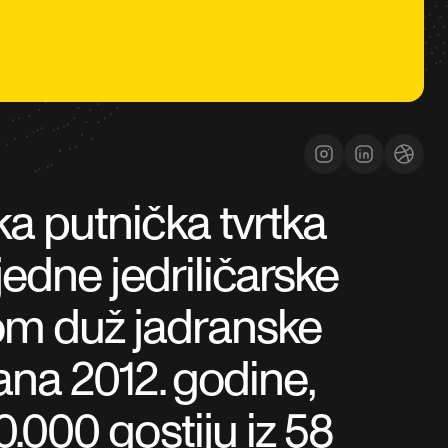
ka putnička tvrtka
tjedne jedriličarske
om duž jadranske
ana 2012. godine,
0.000 gostiju iz 58