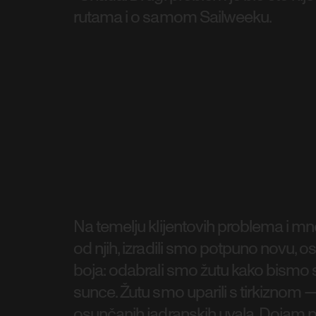
rutama i o samom Sailweeku.
Na temelju klijentovih problema i mn
od njih, izradili smo potpuno novu, o
boja: odabrali smo žutu kako bismo sim
sunce. Žutu smo uparili s tirkizno
osunčanih jadranskih uvala. Dojam p