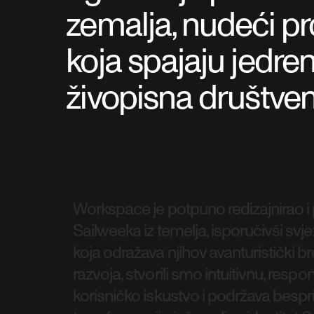
zemalja, nudeći p
koja spajaju jedrenj
živopisna društve
Workspace je potpuno redizajnirao i
Sailweeka iz temelja, isporučivši svj
koja odražava njihov avanturistički b
razvoja, stvorili smo intuitivnu, res
korisničko iskustvo i podržava bespr