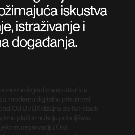
rožimajuća iskustva
e, istraživanje i
na događanja.
 ponovno izgradio web stranicu
ežu, modernu digitalnu prisutnost
rend. Od UI/UX dizajna do full-stack
ponzivnu platformu koja poboljšava
ijekornu rezervaciju. Ova