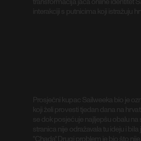
transformacija jača online identitet 
interakciji s putnicima koji istražuju 
Prosječni kupac Sailweeka bio je ozn
koji želi provesti tjedan dana na hrvat
se dok posjećuje najljepšu obalu na 
stranica nije odražavala tu ideju i bil
"Chada". Drugi problem je bio što nij