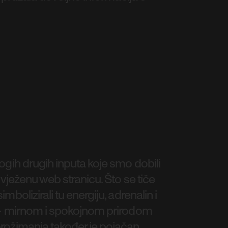
ogih drugih inputa koje smo dobili
svježenu web stranicu. Što se tiče
bolizirali tu energiju, adrenalin i
m — mirnom i spokojnom prirodom
rožimanja također je pojačan